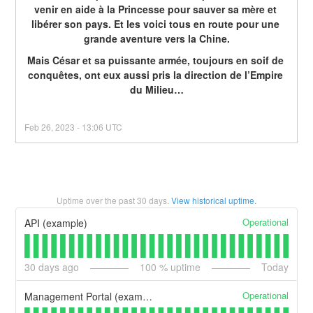
venir en aide à la Princesse pour sauver sa mère et 
libérer son pays. Et les voici tous en route pour une 
grande aventure vers la Chine.
Mais César et sa puissante armée, toujours en soif de 
conquêtes, ont eux aussi pris la direction de l’Empire 
du Milieu…
Feb
26
,
2023
-
13:06
UTC
Uptime over the past
30
days.
View historical uptime.
Operational
API (example)
30
days ago
100
% uptime
Today
Operational
Management Portal (example)